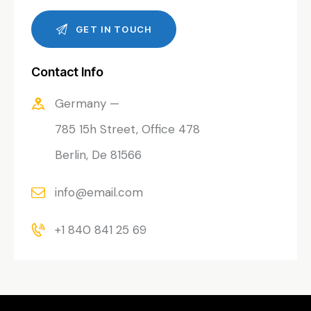
Contact Info
Germany —
785 15h Street, Office 478
Berlin, De 81566
info@email.com
+1 840 841 25 69