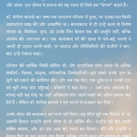
और अंततः उस जीवन ने समाज को वह रचना दी जिसे हम “प्रेरणा” कहते हैं।
डॉ. संगीता कापसे का जन्म एक साधारण परिवार में हुआ, पर उनका मन किसी
असाधारण स्वप्न की ओर आकर्षित था। बाल्यकाल से ही उन्हें कला से विशेष
लगाव था, विशेषतः नृत्य, जो उनके लिए केवल मंच की प्रस्तुति नहीं, बल्कि
अंतर्मन की आराधना था। एक कलाकार माँ की छाया में पले-बढ़े सपनों ने
जल्दी ही उड़ान भरनी चाही, पर समाज और परिस्थितियों की जंजीरों ने बार-
बार उन्हें रोकना चाहा।
परिवार की आर्थिक स्थिति सीमित थी, और सामाजिक सोच उससे भी अधिक
संकीर्ण। विवाह, मातृत्व, पारिवारिक जिम्मेदारियाँ—इन सबने उनके नृत्य के
सुरों को दबाने की कोशिश की। और तब एक दिन, एक दुर्घटना ने उनकी टांग
को बुरी तरह चोट पहुँचाई। डॉक्टरों ने कह दिया — अब नृत्य असंभव है।
शायद यही वह मोड़ था जहाँ अधिकांश लोग अपने स्वप्नों को अंतिम प्रणाम कह
देते हैं। लेकिन डॉ. संगीता कापसे ने हार मानने से इनकार कर दिया।
उनके भीतर की कलाकार को मरने नहीं दिया। वह प्रेरित हुईं एक सिनेमा से, पर
असली हिम्मत उन्होंने अपने भीतर से ही अर्जित की। उन्होंने दर्द को अपनी
शक्ति बनाया, और हर उस आह को रचना का हिस्सा। धीरे-धीरे उन्होंने न
केवल फिर से नृत्य करना शुरू किया, बल्कि अपनी कला को समाज के सबसे