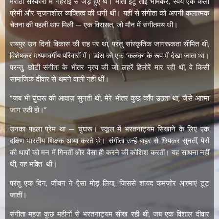
मराठी संस्कारों में गहराई से जड़े हुए थे। माता इंटू ताई भामकर, स्वयं एक कला
प्रेमी और सृजनशील व्यक्तित्व की धनी थीं। यहीं से संगीता को अपनी कलात्मक
चेतना की पहली थाप मिली — एक विरासत, जो मौन में संगीतमय थी।
रायपुर उन दिनों विकास की राह पर था, परंतु सांस्कृतिक जागरूकता सीमित थी,
विशेषकर मध्यमवर्गीय परिवारों में। डांस को एक ‘कलंक’ के रूप में देखा जाता था।
परन्तु, छोटी संगीता के भीतर नृत्य की जो लहरें हिलोरें मार रही थीं, वे किसी
सामाजिक दीवार से थमने वाली नहीं थीं।
“जब भी घुंघरू की आवाज़ सुनती थी, मेरे भीतर कुछ काँप उठता था, जैसे आत्मा
जाग उठी हो।”
उनका पहला प्रेम था — घुंघरू। स्कूल में भरतनाट्यम सिखाने के लिए एक
दक्षिण भारतीय शिक्षक आया करते थे। संगीता उन्हें बाहर से छिपकर सुनतीं, पैरों
की थापों को मन में गिनतीं और वैसा ही करने की कोशिश करतीं। यह साधना नहीं
थी, यह भक्ति थी।
परंतु एक दिन, जीवन ने ऐसा मोड़ लिया, जिससे शायद कमज़ोर आत्माएं टूट
जातीं।
संगीता महज़ कुछ महीनों से भरतनाट्यम सीख रही थीं, जब एक विशाल दीवार