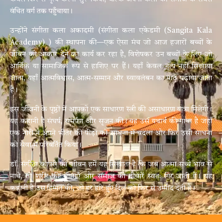
वंचित वर्ग तक पहुँचाया।
उन्होंने संगीता कला अकादमी (संगीता कला एकेडमी (Sangita Kala
Academy) ) की स्थापना की—एक ऐसा मंच जो आज हजारों बच्चों के
जीवन को आकार देने का कार्य कर रहा है, विशेषकर उन बच्चों के लिए जो
आर्थिक या सामाजिक रूप से हाशिए पर हैं। यहाँ केवल नृत्य नहीं सिखाया
जाता, यहाँ आत्मविश्वास, आत्म-सम्मान और स्वावलंबन का पाठ पढ़ाया जाता
है।
इस जीवनी के पृष्ठों में आपको एक साधारण स्त्री की असाधारण यात्रा मिलेगी।
यह कहानी है संघर्ष, समर्पण और सृजन की। यह उस यथार्थ की गाथा है जहाँ
एक नारी ने अपने भीतर की पीड़ा को साधना में बदला और फिर उसी साधना
को सेवा में परिवर्तित किया।
डॉ. संगीता कापसे का जीवन हमें यह सिखाता है कि जब आत्मा सच्चे भाव से
नाचे, तो शरीर की सीमाएँ और समाज की दीवारें स्वतः गिर जाती हैं। यह
कहानी है उस हिम्मत की, जो हर हारे हुए दिल को फिर से उम्मीद देती है।