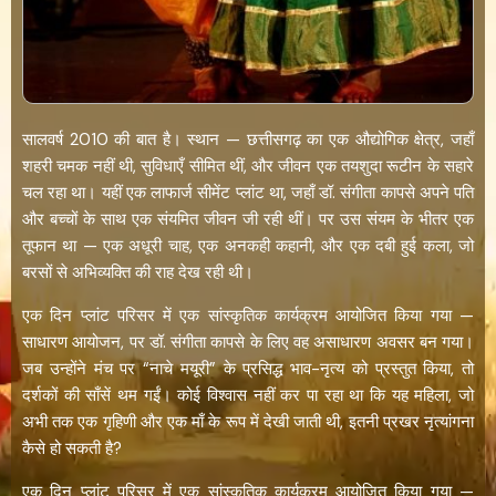
सालवर्ष 2010 की बात है। स्थान — छत्तीसगढ़ का एक औद्योगिक क्षेत्र, जहाँ
शहरी चमक नहीं थी, सुविधाएँ सीमित थीं, और जीवन एक तयशुदा रूटीन के सहारे
चल रहा था। यहीं एक लाफार्ज सीमेंट प्लांट था, जहाँ डॉ. संगीता कापसे अपने पति
और बच्चों के साथ एक संयमित जीवन जी रही थीं। पर उस संयम के भीतर एक
तूफान था — एक अधूरी चाह, एक अनकही कहानी, और एक दबी हुई कला, जो
बरसों से अभिव्यक्ति की राह देख रही थी।
एक दिन प्लांट परिसर में एक सांस्कृतिक कार्यक्रम आयोजित किया गया —
साधारण आयोजन, पर डॉ. संगीता कापसे के लिए वह असाधारण अवसर बन गया।
जब उन्होंने मंच पर “नाचे मयूरी” के प्रसिद्ध भाव-नृत्य को प्रस्तुत किया, तो
दर्शकों की साँसें थम गईं। कोई विश्वास नहीं कर पा रहा था कि यह महिला, जो
अभी तक एक गृहिणी और एक माँ के रूप में देखी जाती थी, इतनी प्रखर नृत्यांगना
कैसे हो सकती है?
एक दिन प्लांट परिसर में एक सांस्कृतिक कार्यक्रम आयोजित किया गया —