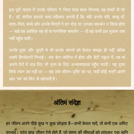
इस पूरी यात्रा में उनके परिवार ने जिस तरह साथ निभाया, वह शब्दों से परे
है। डॉ. संगीता कापसे स्वयं स्वीकार करती हैं कि यदि उनके पति, सासू माँ,
माता-पिता, बच्चे और उनके मित्रों ने हर मोड़ पर उनका समर्थन न किया होता
— चाहे वह आर्थिक पक्ष हो या मानसिक समर्थन — तो वह कभी इस मुकाम तक
नहीं पहुँच पातीं।
उनके पुत्र और पुत्री ने भी उनके सपनों को केवल समझा ही नहीं, बल्कि
उसमे हिस्सेदारी निभाई। जब बेटा कॉलेज में होता और बेटी स्कूल में, तब मां
अपने पैरों में घाव लिए भी नृत्य के लिए अभ्यासशाला पहुँच जातीं। यह दृश्य
सिर्फ त्याग का नहीं था — यह उस जीवन-दृष्टि का था, जहाँ कोई स्त्री अपने
आप ‘स्व’ को फिर से खोजती है।
अंतिम संदेश
हर जीवन अपने पीछे कुछ न कुछ छोड़ता है—कभी केवल यादें, तो कभी एक अमिट
प्रभाव। परंतु कुछ जीवन ऐसे होते हैं, जो समय की सीमाओं को लांघकर एक ध्वनि